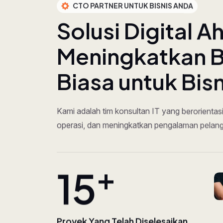
CTO PARTNER UNTUK BISNIS ANDA
S
o
l
u
s
i
D
i
g
i
t
a
l
A
M
e
n
i
n
g
k
a
t
k
a
n
B
i
a
s
a
u
n
t
u
k
B
i
s
Kami adalah tim konsultan IT yang berorientas
operasi, dan meningkatkan pengalaman pelan
+
27