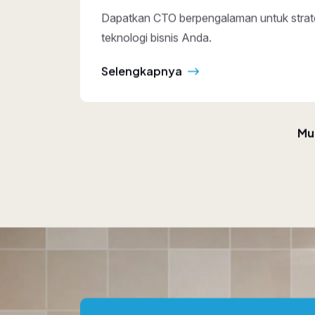
Pengembangan A
i
Pengembangan aplikasi web
kebutuhan bisnis.
Selengkapnya
Mul