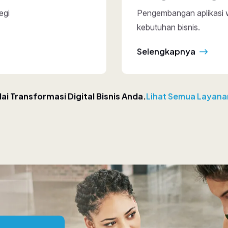
plikasi
Integr
 dan mobile sesuai
Integrasi 
Selengk
ai Transformasi Digital Bisnis Anda.
Lihat Semua Layan