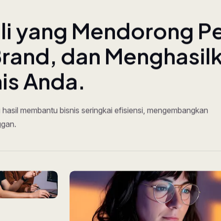
h
l
i
y
a
n
g
M
e
n
d
o
r
o
n
g
P
B
r
a
n
d
,
d
a
n
M
e
n
g
h
a
s
i
l
n
i
s
A
n
d
a
.
i hasil membantu bisnis seringkai efisiensi, mengembangkan
ggan.