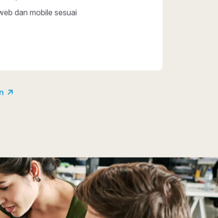
asi AI
AI untuk efisiensi dan otomatisasi bisnis.
apnya
an