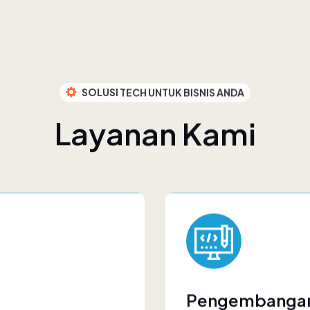
SOLUSI TECH UNTUK BISNIS ANDA
L
a
y
a
n
a
n
K
a
m
i