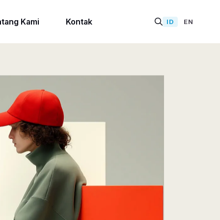
tang Kami
Kontak
ID
EN
/