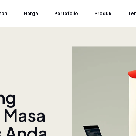
nan
Harga
Portofolio
Produk
Ten
n
ng
 Masa