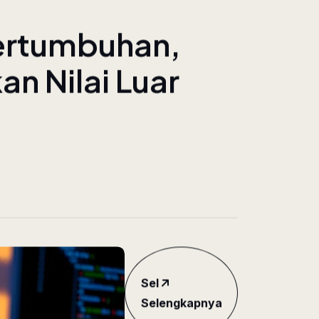
e
r
t
u
m
b
u
h
a
n
,
k
a
n
N
i
l
a
i
L
u
a
r
Sel
Selengkapnya