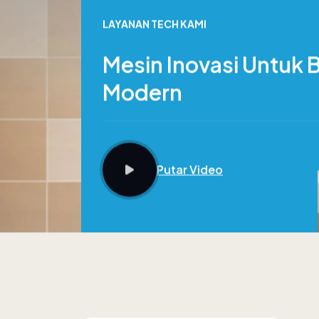
LAYANAN TECH KAMI
Mesin Inovasi Untuk B
Modern
Putar Video