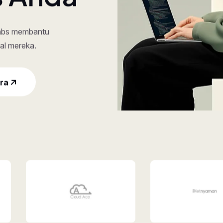
s Anda
labs membantu
al mereka.
ara