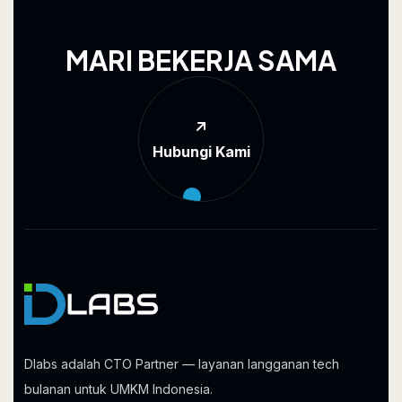
M
A
R
I
B
E
K
E
R
J
A
S
A
M
A
Hubungi Kami
Dlabs adalah CTO Partner — layanan langganan tech
bulanan untuk UMKM Indonesia.